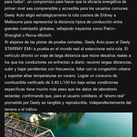
para todos", un compromiso para hacer que la eficacia energética de
primer nivel sea comprensible y accesible para los usuarios comunes.
Geely Auto eligió estratégicamente la ruta costera de Sídney a
Melbourne para representar la distancia típica de conducción entre
grandes metrópolis globales, reflejando trayectos como Pekín–
Shanghái o Roma–Múnich.
Al alejarse de las pistas de prueba cerradas, Geely Auto puso al Geely
STARRAY EM-i a prueba en el mundo real al seleccionar esta ruta. El
vehículo afrontó un viaje de larga distancia que reúne desafíos reales a
los que los conductores se enfrentan a diario: recorrer largas distancias,
subir y bajar pendientes con frecuencia, lidiar con la congestión urbana
y soportar altas temperaturas en verano. Lograr un consumo de
combustible verificado de 3,83 L/100 km bajo estas condiciones
específicas tiene mucho más peso que los datos de laboratorio
estándar, confirmando que, para el usuario cotidiano, el “ahorro real”
prometido por Geely es tangible y reproducible, independientemente del
terreno o el tráfico.