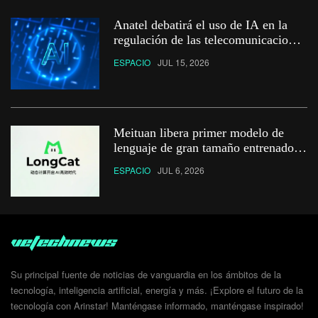
Anatel debatirá el uso de IA en la
regulación de las telecomunicaciones
en Brasil
ESPACIO
JUL 15, 2026
Meituan libera primer modelo de
lenguaje de gran tamaño entrenado
totalmente en hardware chino
ESPACIO
JUL 6, 2026
Su principal fuente de noticias de vanguardia en los ámbitos de la
tecnología, inteligencia artificial, energía y más. ¡Explore el futuro de la
tecnología con Arinstar! Manténgase informado, manténgase inspirado!