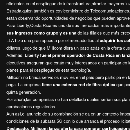
eficientes en el despliegue de infraestructura,afrontar mayores i
Estrada,quien también es exviceministro de Telecomunicaciones
están observando oportunidades de negocios que pueden aprovec
Para Liberty,Costa Rica es uno de sus mercados más importante
sus ingresos como grupo y es una
de las filiales que más cr
LLA hizo una gran apuesta por el mercado tico al
adquirir los ac
dólares,luego de que Millicom diera un paso atrás en la oferta q
Además,
Liberty fue el primer operador de Costa Rica en lan
ejecutivos aseguran que están muy interesados en participar en la
planes para el despliegue de esta tecnología.
Millicom no brinda servicios móviles en el país pero participa en 
paga. La empresa
tiene una extensa red de fibra óptica
que pod
quinta generación.
Por ahora,las compañías no han detallado cuáles serían sus plan
aprobaciones regulatorias.
Aun así,el anuncio de su combinación se da en un contexto importa
condiciones de la subasta 5G,con lo que arranca el proceso licitat
Destacado:
Millicom lanza oferta para comprar participacio