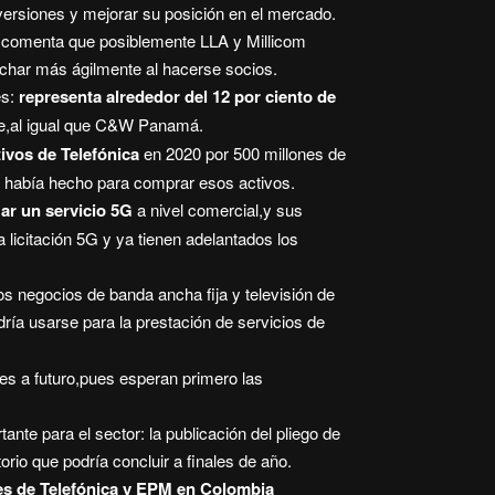
nversiones y mejorar su posición en el mercado.
,comenta que posiblemente LLA y Millicom
har más ágilmente al hacerse socios.
s:
representa alrededor del 12 por ciento de
ece,al igual que C&W Panamá.
tivos de Telefónica
en 2020 por 500 millones de
ue había hecho para comprar esos activos.
zar un servicio 5G
a nivel comercial,y sus
 licitación 5G y ya tienen adelantados los
los negocios de banda ancha fija y televisión de
ría usarse para la prestación de servicios de
es a futuro,pues esperan primero las
nte para el sector: la publicación del pliego de
orio que podría concluir a finales de año.
nes de Telefónica y EPM en Colombia