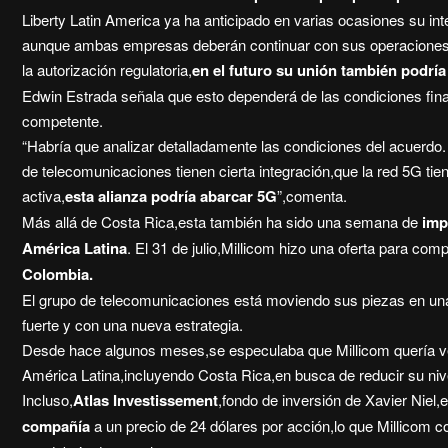
Liberty Latin America ya ha anticipado en varias ocasiones su inte
aunque ambas empresas deberán continuar con sus operaciones 
la autorización regulatoria,
en el futuro su unión también podría
Edwin Estrada señala que esto dependerá de las condiciones finale
competente.
“Habría que analizar detalladamente las condiciones del acuerd
de telecomunicaciones tienen cierta integración,que la red 5G tie
activa,
esta alianza podría abarcar 5G
”,comenta.
Más allá de Costa Rica,esta también ha sido una semana de
imp
América Latina
. El 31 de julio,Millicom hizo una oferta para comp
Colombia.
El grupo de telecomunicaciones está moviendo sus piezas en una 
fuerte y con una nueva estrategia.
Desde hace algunos meses,se especulaba que Millicom quería v
América Latina,incluyendo Costa Rica,en busca de reducir su ni
Incluso,
Atlas Investissement
,fondo de inversión de Xavier Niel,
compañía
a un precio de 24 dólares por acción,lo que Millicom 