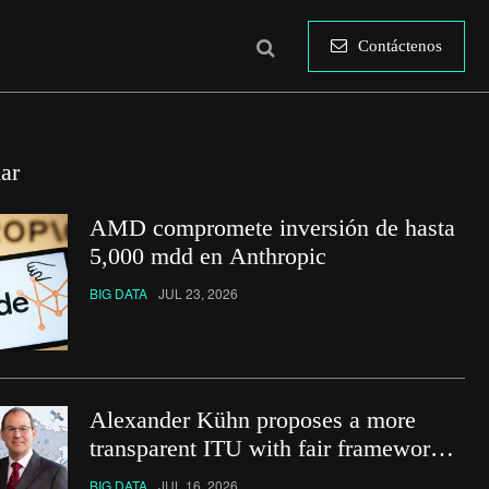
Contáctenos
ar
AMD compromete inversión de hasta
5,000 mdd en Anthropic
BIG DATA
JUL 23, 2026
Alexander Kühn proposes a more
transparent ITU with fair frameworks
for global spectrum management
BIG DATA
JUL 16, 2026