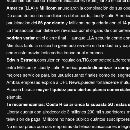
Superintendencia de Telecomunicaciones (Sutel) lanzó el cartel d
America
(LLA) y
Millicom
anunciaron la combinación de sus oper
De acuerdo con las condiciones del acuerdo,Liberty Latin America
participación del
86 por ciento
y Millicom se quedaría con el
14 p
La transacción aún debe ser revisada por el órgano de competenc
podrían variar
en el cierre final ―aunque LLA seguiría como con
Mientras tanto,la noticia ha generado revuelo en la industria y e
cómo este movimiento podría impactar al mercado.
Edwin Estrada
,consultor en regulación,TIC,competencia,derecho 
entre Millicom y Liberty Latin America
puede dinamizar la comp
mejores servicios para los usuarios,tanto finales como del segm
Ambas empresas,explica a DPL News,pueden fortalecerse mutuam
Pueden buscar
mayor liquidez para ciertos planes comercial
ejemplo.
Te recomendamos:
Costa Rica arranca la subasta 5G: estas 
Liberty cuenta con alrededor de 3 millones 200 mil suscriptores mó
televisión de paga. Millicom no hace público cuántos suscriptores
No es sorpresa que dos empresas de telecomunicaciones integr