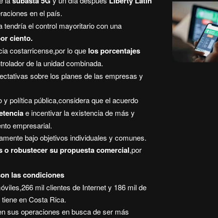
e la
subasta 5G
y un día después
Liberty Latin
aciones en el país.
 tendría el control mayoritario con una
or ciento.
ia costarricense,por lo que
los porcentajes
trolador de la unidad combinada.
xpectativas sobre los planes de las empresas y
y política pública,considera que el acuerdo
etencia
e incentivar la existencia de más y
ento empresarial.
ente bajo objetivos individuales y comunes.
es o robustecer su propuesta comercial
,por
son las condiciones
viles,266 mil clientes de Internet y 186 mil de
 tiene en Costa Rica.
en sus operaciones en busca de ser más